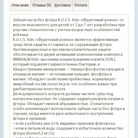
Описание
Отзывы (0)
Доставка
Оплата
Зубная паста без фтора R.O.C.S. Kids «Фруктовый рожок» со
вкусом мороженого для детей от 3 до 7 лет разработана при
участии стоматологов с учетом возрастных особенностей
ребенка.
R.O.C.S. Kids «Фруктовый рожок» является эффективным
средством защиты от кариеса, не содержащим фтора.
Противокариозная и противовоспалительная защита
обеспечивается двумя активными компонентами комплекса
MINERALIN Kids: высокими концентрациями ксилита (12%),
который подавляет кариесогенные бактерии, и
биодоступными минералами — глицерофосфатом кальция и
хлоридом магния — источниками кальция, фосфора и
магния. Обладает свойствами пребиотика: нормализует
микробный состав полости рта, что особенно важно при
дисбактериозах полости рта.
Дети дошкольного возраста должны чистить зубы под
контролем взрослых. Не содержит лаурилсульфата натрия и
фтора. Обладает низкой абразивностью. Стоматологи
особо рекомендуют использовать зубную пасту без фтора в
случаях, когда имеется риск избыточного поступления
фтора в организм:
• если у ребенка уже есть видимые признаки флюороза;
• если в питьевой воде содержится избыточное количество
фтора (более1,2 мг/л);