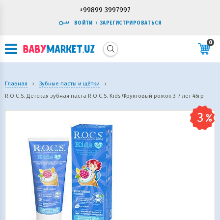
+99899 3997997
ВОЙТИ
/
ЗАРЕГИСТРИРОВАТЬСЯ
0
Главная
›
Зубные пасты и щётки
›
R.O.C.S. Детская зубная паста R.O.C.S. Kids Фруктовый рожок 3-7 лет 45гр