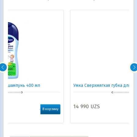
Умка Сверхмягкая губка для купания
14 990
UZS
зину
В корзину