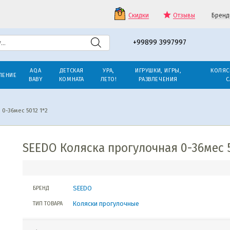
Скидки
Отзывы
Бренд
+99899 3997997
AQA
ДЕТСКАЯ
УРА,
ИГРУШКИ, ИГРЫ,
КОЛЯС
ЛЕНИЕ
BABY
КОМНАТА
ЛЕТО!
РАЗВЛЕЧЕНИЯ
С
0-36мес 5012 1*2
SEEDO Коляска прогулочная 0-36мес 5
SEEDO
БРЕНД
Коляски прогулочные
ТИП ТОВАРА