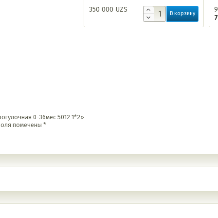
350 000
UZS
9
В корзину
рогулочная 0-36мес 5012 1*2»
поля помечены
*