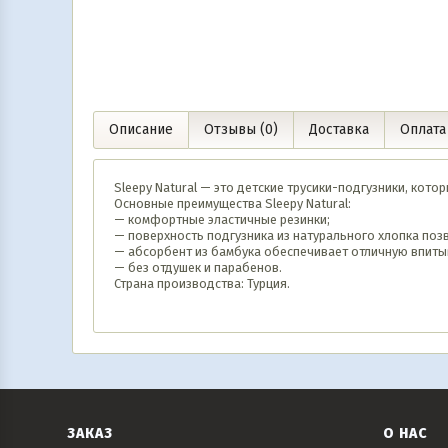
Описание
Отзывы (0)
Доставка
Оплата
Sleepy Natural — это детские трусики-подгузники, кот
Основные преимущества Sleepy Natural:
— комфортные эластичные резинки;
— поверхность подгузника из натурального хлопка поз
— абсорбент из бамбука обеспечивает отличную впиты
— без отдушек и парабенов.
Страна производства: Турция.
ЗАКАЗ
О НАС