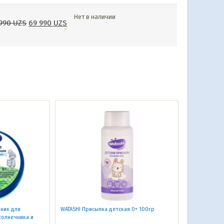
Нет в наличии
 990
UZS
69 990
UZS
зник для
WATASHI Присыпка детская 0+ 100гр
солнечника и