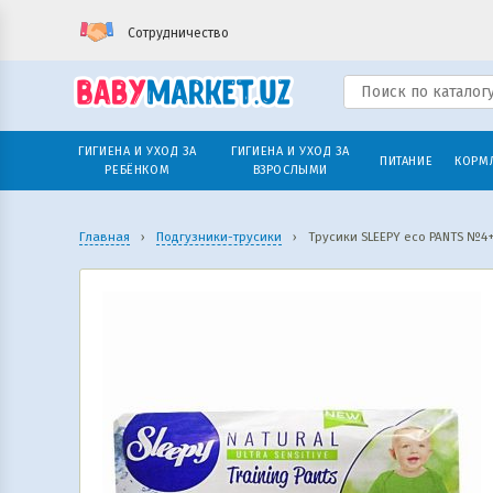
Сотрудничество
ГИГИЕНА И УХОД ЗА
ГИГИЕНА И УХОД ЗА
ПИТАНИЕ
КОРМ
РЕБЁНКОМ
ВЗРОСЛЫМИ
Главная
›
Подгузники-трусики
›
Трусики SLEEPY eco PANTS №4+ (