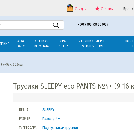
Скидки
Отзывы
Бренд
+99899 3997997
AQA
ДЕТСКАЯ
УРА,
ИГРУШКИ, ИГРЫ,
КОЛЯС
ЛЕНИЕ
BABY
КОМНАТА
ЛЕТО!
РАЗВЛЕЧЕНИЯ
С
9-16 кг) 26 шт.
Трусики SLEEPY eco PANTS №4+ (9-16 к
SLEEPY
БРЕНД
Размер 4+
РАЗМЕР
Подгузники-трусики
ТИП ТОВАРА