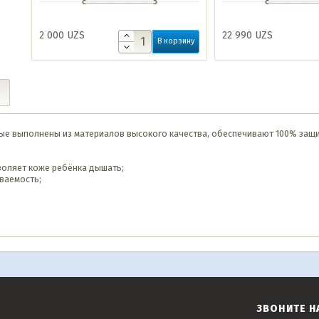
экстрактом ромашки 20 
2 000
UZS
22 990
UZS
В корзину
орые выполнены из материалов высокого качества, обеспечивают 100% защ
воляет коже ребёнка дышать;
ваемость;
ЗВОНИТЕ Н