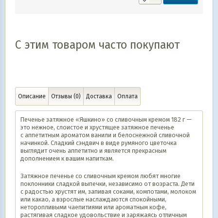
С этим товаром часто покупают
Описание
Отзывы (0)
Доставка
Оплата
Печенье затяжное «Яшкино» со сливочным кремом 182 г —
это нежное, слоистое и хрустящее затяжное печенье
с аппетитным ароматом ванили и белоснежной сливочной
начинкой. Сладкий сэндвич в виде румяного цветочка
выглядит очень аппетитно и является прекрасным
дополнением к вашим напиткам.
Затяжное печенье со сливочным кремом любят многие
поклонники сладкой выпечки, независимо от возраста. Дети
с радостью хрустят им, запивая соками, компотами, молоком
или какао, а взрослые наслаждаются спокойными,
неторопливыми чаепитиями или ароматным кофе,
растягивая сладкое удовольствие и заряжаясь отличным