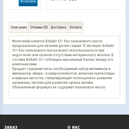
ину
В корзину
Описание
Отзывы (0)
Доставка
Оплата
Молочный напиток Bellakt 12+ без пальмового масла
предназначен для питания детей старше 12 месяцев. Bellakt
12+ без пальмового масла может использоваться при
недостатке или полном отсутствии материнского молока. В
составе Bellakt 12+ соблюден идеальный баланс между его
компонентами.
Продукт содержит весь необходимый набор витаминов и
минералов, микро- и макроэлементов, включая нуклеотиды
и жирные кислоты, стимулирующие полноценное развитие
организма, лютеин для развития органа зрения.
Обновленная формула не содержит пальмовое масло
ЗАКАЗ
О НАС