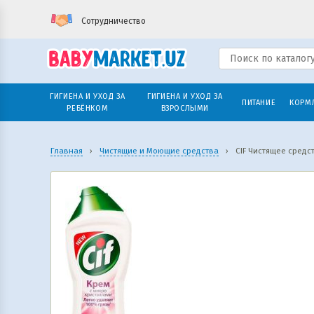
Сотрудничество
ГИГИЕНА И УХОД ЗА
ГИГИЕНА И УХОД ЗА
ПИТАНИЕ
КОРМ
РЕБЁНКОМ
ВЗРОСЛЫМИ
Главная
›
Чистящие и Моющие средства
›
CIF Чистящее cред