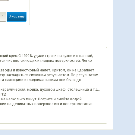
В корзину
ий крем Cif 100% удалит грязь на кухне и в ванной,
ся чистых, сияющих и гладких поверхностей. Легко
азводы и известковый налет. Притом, он не царапает
азу насладиться сияющим результатом. По результатам
сти сияющими и гладкими, какими они были до
окерамическая, мойка, духовой шкаф, столешница и т.д.,
 т.д.
 на несколько минут. Потрите и смойте водой.
ии на деликатных поверхностях и поверхностях из