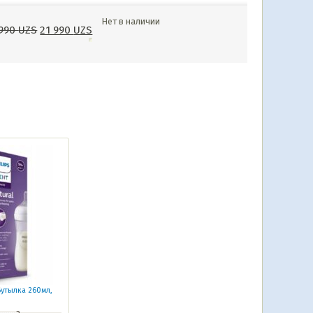
Нет в наличии
 990
UZS
21 990
UZS
Бутылка 260мл,