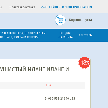
ы
Оплата и доставка
ВОЙТИ
/
ЗАРЕГИСТРИРОВАТЬСЯ
Корзина пуста
КИ И АВТОКРЕСЛА, ВЕЛОСИПЕДЫ И
ВСЕ ДЛЯ
ТЕКСТИЛЬ
АМОКАТЫ, РЮКЗАКИ-КЕНГУРУ
ПРАЗДНИКА
 ДУШИСТЫЙ ИЛАНГ ИЛАНГ И
ЦЕНА
21 990
UZS
21 990
UZS