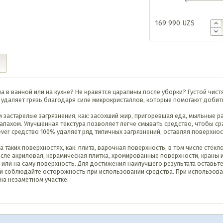
169 990
UZS
а в ванной или на кухне? Не нравятся царапины после уборки? Густой чистящ
 удаляет грязь благодаря силе микрокристаллов, которые помогают добить
 застарелые загрязнения, как: засохший жир, пригоревшая еда, мыльные р
пахом. Улучшенная текстура позволяет легче смывать средство, чтобы ср
ver средство 100% удаляет ряд типичных загрязнений, оставляя поверхно
 таких поверхностях, как: плита, варочная поверхность, в том числе стекл
м числе акриловая, керамическая плитка, хромированные поверхности, краны и
или на саму поверхность. Для достижения наилучшего результата оставьте
и соблюдайте осторожность при использовании средства. При использован
на незаметном участке.