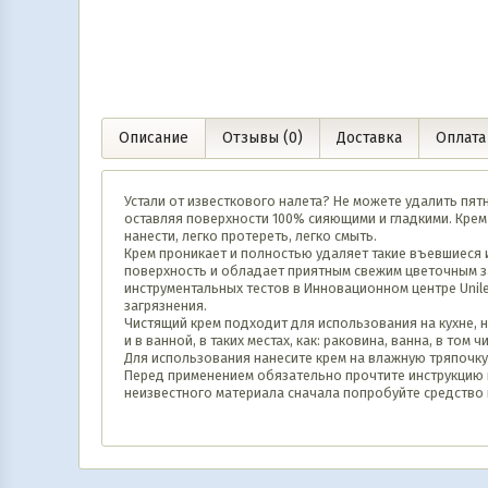
Описание
Отзывы (0)
Доставка
Оплата
Устали от известкового налета? Не можете удалить пятн
оставляя поверхности 100% сияющими и гладкими. Крем
нанести, легко протереть, легко смыть.
Крем проникает и полностью удаляет такие въевшиеся и
поверхность и обладает приятным свежим цветочным за
инструментальных тестов в Инновационном центре Unile
загрязнения.
Чистящий крем подходит для использования на кухне, на
и в ванной, в таких местах, как: раковина, ванна, в то
Для использования нанесите крем на влажную тряпочку 
Перед применением обязательно прочтите инструкцию 
неизвестного материала сначала попробуйте средство 