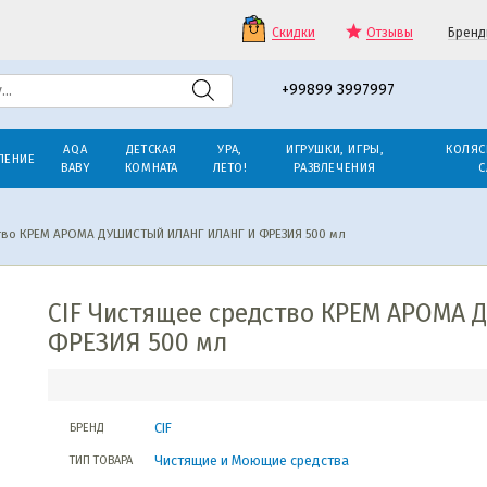
Скидки
Отзывы
Бренд
+99899 3997997
AQA
ДЕТСКАЯ
УРА,
ИГРУШКИ, ИГРЫ,
КОЛЯС
ЛЕНИЕ
BABY
КОМНАТА
ЛЕТО!
РАЗВЛЕЧЕНИЯ
С
ство КРЕМ АРОМА ДУШИСТЫЙ ИЛАНГ ИЛАНГ И ФРЕЗИЯ 500 мл
CIF Чистящее cредство КРЕМ АРОМА
ФРЕЗИЯ 500 мл
CIF
БРЕНД
Чистящие и Моющие средства
ТИП ТОВАРА