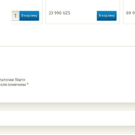
23 990
UZS
69 990
UZS
ину
В корзину
платочки 10шт»
поля помечены
*