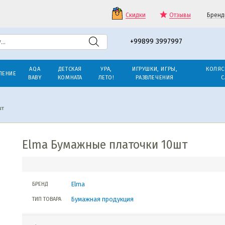
Скидки
Отзывы
Бренд
+99899 3997997
AQA
ДЕТСКАЯ
УРА,
ИГРУШКИ, ИГРЫ,
КОЛЯС
ЛЕНИЕ
BABY
КОМНАТА
ЛЕТО!
РАЗВЛЕЧЕНИЯ
С
шт
Elma Бумажные платочки 10шт
Elma
БРЕНД
Бумажная продукция
ТИП ТОВАРА