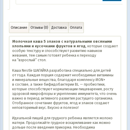
Описание
Отзывы (0)
Доставка
Оплата
Молочная каша 5 злаков с натуральными овсяными
хлопьями и кусочками фруктов и ягод
, которые создают
особую текстуру и способствуют развитию навыков
жевания, тем самым готовят ребенка к переходу
на “взрослый” стол.
Каша Nestle ШАГАЙКА разработана специально для детей
от года. Каждая порция содержит необходимые витамины
и минеральные вещества, благодаря комплексу iRON+
в составе, а также бифидобактерии BL — пробиотики,
которые способствуют нормализации пищеварения, росту
здоровой микрофлоры и укреплению иммунитета, что очень
важно в период активного развития растущего организма.
Отобранное сочетание фруктов, ягод и злаков создают
неповторимый вкус. Вкусно и полезно!
Идеальной пищей для грудного ребенка является молоко
матери. Продолжайте грудное вскармливание как можно
дольше после введения прикорма. Необходима