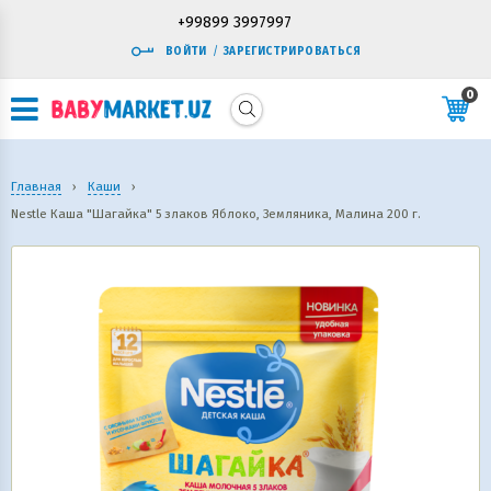
+99899 3997997
ВОЙТИ
/
ЗАРЕГИСТРИРОВАТЬСЯ
0
Главная
›
Каши
›
Nestle Каша "Шагайка" 5 злаков Яблоко, Земляника, Малина 200 г.