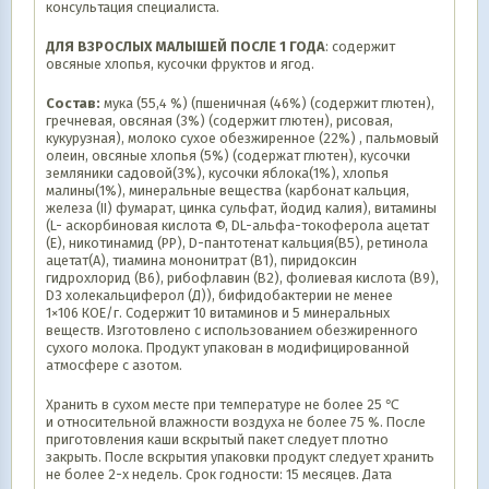
консультация специалиста.
ДЛЯ ВЗРОСЛЫХ МАЛЫШЕЙ ПОСЛЕ 1 ГОДА
: содержит
овсяные хлопья, кусочки фруктов и ягод.
Состав:
мука (55,4 %) (пшеничная (46%) (содержит глютен),
гречневая, овсяная (3%) (содержит глютен), рисовая,
кукурузная), молоко сухое обезжиренное (22%) , пальмовый
олеин, овсяные хлопья (5%) (содержат глютен), кусочки
земляники садовой(3%), кусочки яблока(1%), хлопья
малины(1%), минеральные вещества (карбонат кальция,
железа (II) фумарат, цинка сульфат, йодид калия), витамины
(L- аскорбиновая кислота ©, DL-альфа-токоферола ацетат
(Е), никотинамид (РР), D-пантотенат кальция(В5), ретинола
ацетат(А), тиамина мононитрат (В1), пиридоксин
гидрохлорид (В6), рибофлавин (В2), фолиевая кислота (В9),
D3 холекальциферол (Д)), бифидобактерии не менее
1×106 КОЕ/г. Содержит 10 витаминов и 5 минеральных
веществ. Изготовлено с использованием обезжиренного
сухого молока. Продукт упакован в модифицированной
атмосфере с азотом.
Хранить в сухом месте при температуре не более 25 ℃
и относительной влажности воздуха не более 75 %. После
приготовления каши вскрытый пакет следует плотно
закрыть. После вскрытия упаковки продукт следует хранить
не более 2-х недель. Срок годности: 15 месяцев. Дата