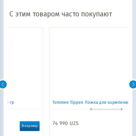
С этим товаром часто покупают
Tommee Tippee Ложка для кормления Smushee 4 м
74 990
UZS
у
В корзину